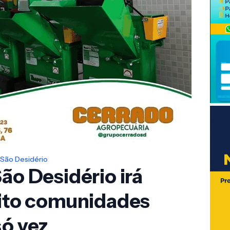
São Desidério
ão Desidério irá
oito comunidades
só vez