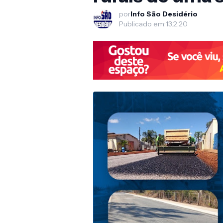
por
Info São Desidério
Publicado em:
13.2.20