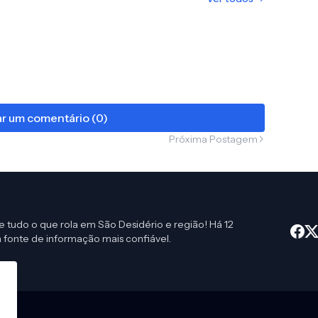
r um comentário (0)
Próxima Postagem
e tudo o que rola em São Desidério e região! Há 12
 fonte de informação mais confiável.