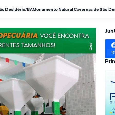
São Desidério/BA
Monumento Natural Cavernas de São De
Jun
17
Pri