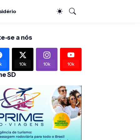
sidério
te-se a nós
k
10k
10k
10k
me SD