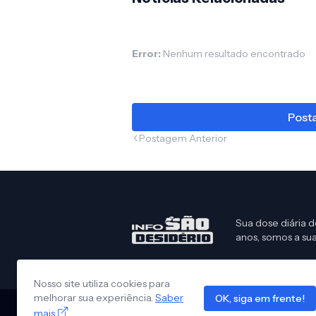
Error:
Nenhum resultado encontrado
Posta
Postagem Anterior
Sua dose diária d
anos, somos a sua
Nosso site utiliza cookies para
melhorar sua experiência.
Saber
OK, siga em frente!
mais