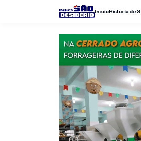
Início
História de 