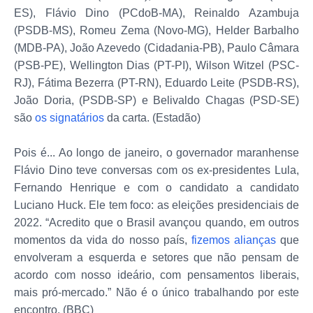
ES), Flávio Dino (PCdoB-MA), Reinaldo Azambuja
(PSDB-MS), Romeu Zema (Novo-MG), Helder Barbalho
(MDB-PA), João Azevedo (Cidadania-PB), Paulo Câmara
(PSB-PE), Wellington Dias (PT-PI), Wilson Witzel (PSC-
RJ), Fátima Bezerra (PT-RN), Eduardo Leite (PSDB-RS),
João Doria, (PSDB-SP) e Belivaldo Chagas (PSD-SE)
são
os signatários
da carta. (Estadão)
Pois é... Ao longo de janeiro, o governador maranhense
Flávio Dino teve conversas com os ex-presidentes Lula,
Fernando Henrique e com o candidato a candidato
Luciano Huck. Ele tem foco: as eleições presidenciais de
2022. “Acredito que o Brasil avançou quando, em outros
momentos da vida do nosso país,
fizemos alianças
que
envolveram a esquerda e setores que não pensam de
acordo com nosso ideário, com pensamentos liberais,
mais pró-mercado.” Não é o único trabalhando por este
encontro. (BBC)