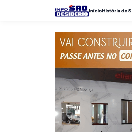
Início
História de 