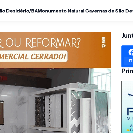
São Desidério/BA
Monumento Natural Cavernas de São De
Jun
17
Pri