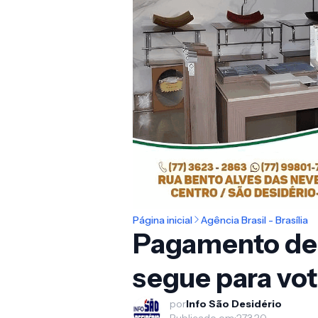
Página inicial
Agência Brasil - Brasília
Pagamento de 
segue para vo
por
Info São Desidério