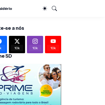
sidério
te-se a nós
k
10k
10k
10k
me SD