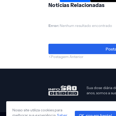
Notícias Relacionadas
Error:
Nenhum resultado encontrado
Posta
Postagem Anterior
Sua dose diária d
anos, somos a sua
Nosso site utiliza cookies para
melhorar sua experiência.
Saber
OK, siga em frente!