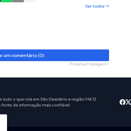
Ver todos
r um comentário (0)
Próxima Postagem
e tudo o que rola em São Desidério e região! Há 12
 fonte de informação mais confiável.