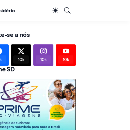
sidério
te-se a nós
k
10k
10k
10k
me SD