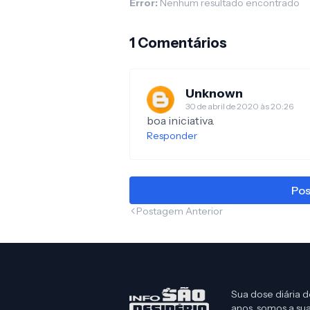
Error:
Nenhum resultado encontrado
1 Comentários
Unknown
30 de abril de 2020 às 20:26
boa iniciativa.
Responder
Pos
Postagem Anterior
Sua dose diária d
anos, somos a sua