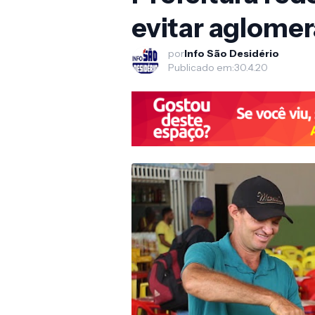
evitar aglome
por
Info São Desidério
Publicado em:
30.4.20