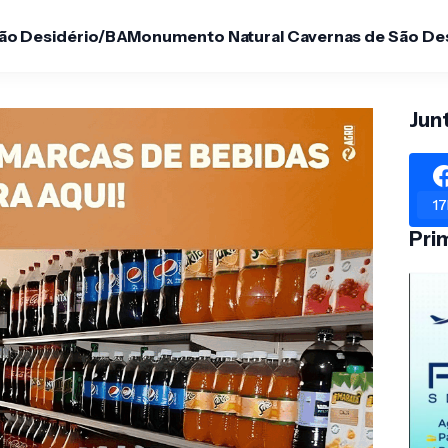
São Desidério/BA
Monumento Natural Cavernas de São De
Jun
17
Pri