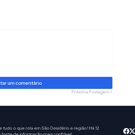
tar um comentário
Próxima Postagem
e tudo o que rola em São Desidério e região! Há 12
 fonte de informação mais confiável.