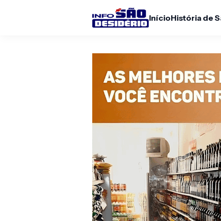
Início
História de 