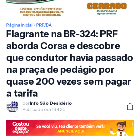
Página inicial
PRF/BA
Flagrante na BR-324: PRF
aborda Corsa e descobre
que condutor havia passado
na praça de pedágio por
quase 200 vezes sem pagar
a tarifa
por
Info São Desidério
Publicado em:
16.4.20