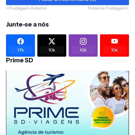
Postagem Anterior
Próxima Postagem
Junte-se a nós
17k
10k
10k
10k
Prime SD