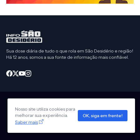
Sua dose diária de tudo o que rola em São Desidério e região!
Há 12 anos, somos a sua fonte de informação mais confiável.
Nosso site utiliza cookies para
Início
CEP São Desidério
Política de Privacidade
melhorar sua experiência.
OK, siga em frente!
Anuncie em nosso site
Design by -
Info São Desidério
Saber mais