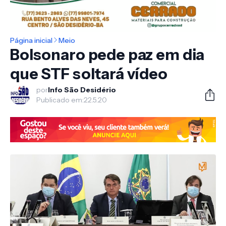
Página inicial
Meio
Bolsonaro pede paz em dia
que STF soltará vídeo
por
Info São Desidério
Publicado em:
22.5.20