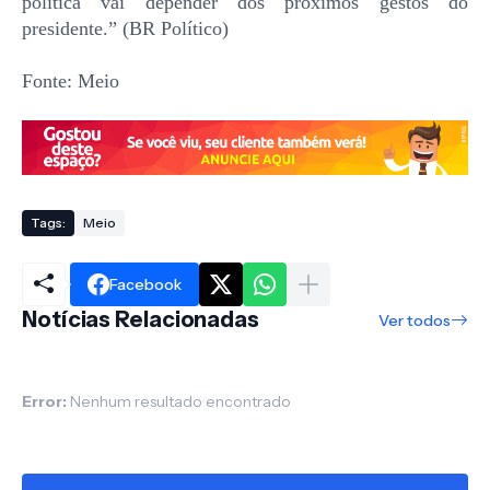
política vai depender dos próximos gestos do
presidente.” (BR Político)
Fonte: Meio
Tags:
Meio
Facebook
Notícias Relacionadas
Ver todos
Error:
Nenhum resultado encontrado