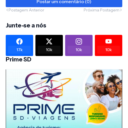
Postar um comentário (0)
Postagem Anterior
Próxima Postagem
Junte-se a nós
17k
10k
10k
10k
Prime SD