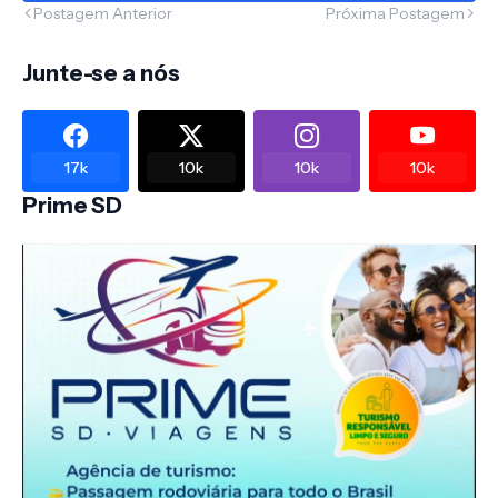
Postagem Anterior
Próxima Postagem
Junte-se a nós
17k
10k
10k
10k
Prime SD