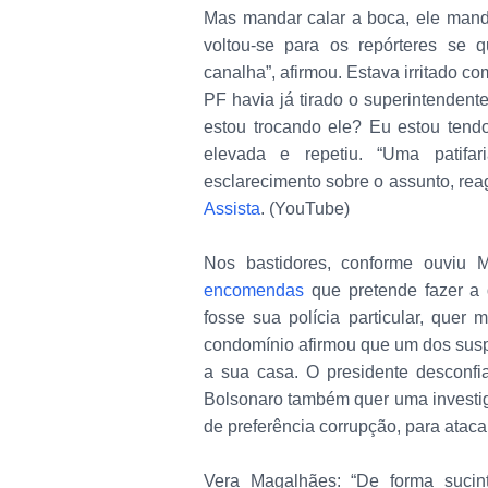
Mas mandar calar a boca, ele mando
voltou-se para os repórteres se
canalha”, afirmou. Estava irritado co
PF havia já tirado o superintendent
estou trocando ele? Eu estou tendo
elevada e repetiu. “Uma patifar
esclarecimento sobre o assunto, reag
Assista
. (YouTube)
Nos bastidores, conforme ouviu 
encomendas
que pretende fazer a
fosse sua polícia particular, quer
condomínio afirmou que um dos suspe
a sua casa. O presidente desconfi
Bolsonaro também quer uma investi
de preferência corrupção, para atacar
Vera Magalhães: “De forma suci