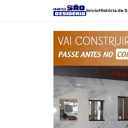
Início
História de 