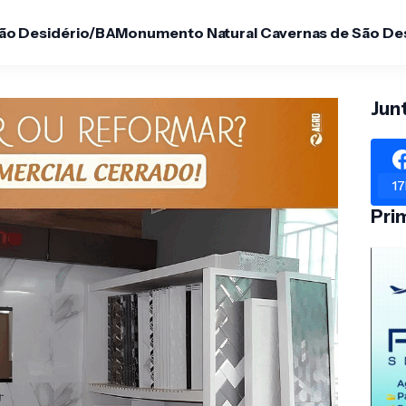
São Desidério/BA
Monumento Natural Cavernas de São De
Jun
17
Pri