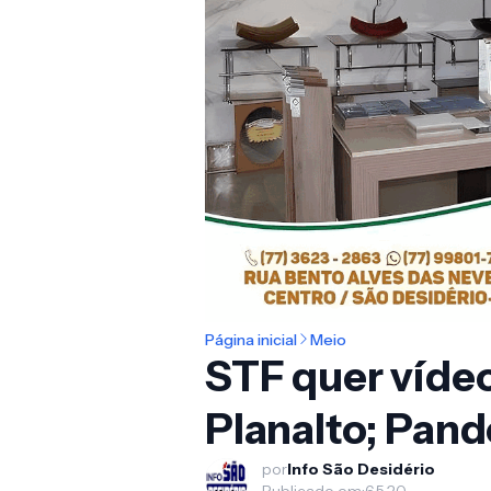
Página inicial
Meio
STF quer vídeo
Planalto; Pand
por
Info São Desidério