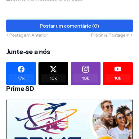
Postar um comentário (0)
Postagem Anterior
Próxima Postagem
Junte-se a nós
17k
10k
10k
10k
Prime SD