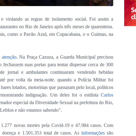
 violando as regras de isolamento social. Foi assim a
staurantes no Rio de Janeiro após três meses de quarentena.
onais, como o Pavão Azul, em Copacabana, e o Guimas, na
a
atenção
. Na Praça Cazuza, a Guarda Municipal precisou
o fechassem suas portas para tentar dispersar cerca de 300
de jornal e ambulantes continuaram vendendo bebidas
té por volta da meia-noite. quando a Polícia Militar foi
 bares lotados, motoristas que passaram pelo local, políticos
emonstrando indignação. Um deles foi o estilista
Carlos
nador especial da Diversidade Sexual na prefeitura do Rio,
Leblon e não estamos sabendo”.
em 1.277 novas mortes pela Covid-19 e 47.984 casos. Com
la doença e 1.501.353 total de casos. As
informações
são