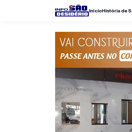
Início
História de 