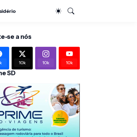
sidério
te-se a nós
k
10k
10k
10k
me SD