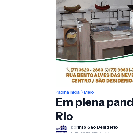
Página inicial
Meio
Em plena pand
Rio
por
Info São Desidério