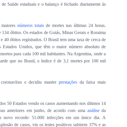
s de Saúde estaduais e o balanço é fechado diariamente às
s maiores
números totais
de mortes nas últimas 24 horas.
e 134 óbitos. Os estados de Goiás, Minas Gerais e Roraima
e 40 óbitos registrados. O Brasil tem uma taxa de cerca de
Os Estados Unidos, que têm o maior número absoluto de
 mortos para cada 100 mil habitantes. Na Argentina, onde a
rde que no Brasil, o índice é de 3,1 mortes por 100 mil
 coronavírus e decidiu manter
prestações
da faixa mais
os 50 Estados vendo os casos aumentando nos últimos 14
nas anteriores em junho, de acordo com uma
análise
da
um novo recorde: 51.000 infecções em um único dia. A
xplosão de casos, viu os testes positivos subirem 37% e as