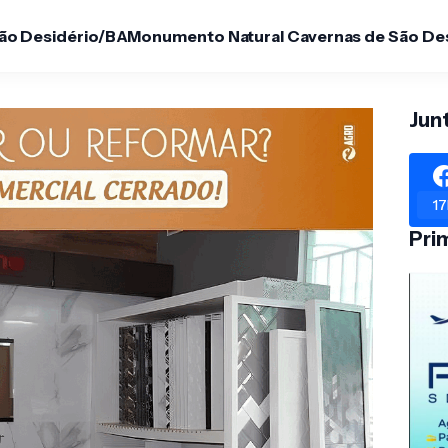
São Desidério/BA
Monumento Natural Cavernas de São De
Jun
17
Pri