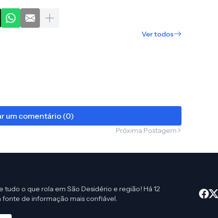
Ver todos
r um comentário (0)
Próxima Postagem
e tudo o que rola em São Desidério e região! Há 12
 fonte de informação mais confiável.