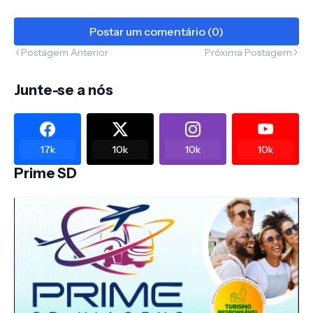
Postar um comentário (0)
Postagem Anterior
Próxima Postagem
Junte-se a nós
17k
10k
10k
10k
Prime SD