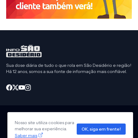
Sua dose diária de tudo o que rola em São Desidério e região!
Há 12 anos, somos a sua fonte de informação mais confiável.
Nosso site utiliza cookies para
Início
CEP São Desidério
Política de Privacidade
melhorar sua experiência.
OK, siga em frente!
Anuncie em nosso site
Design by -
Info São Desidério
Saber mais