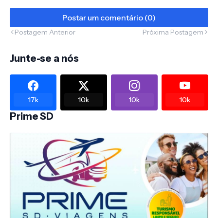
Postar um comentário (0)
Postagem Anterior
Próxima Postagem
Junte-se a nós
17k
10k
10k
10k
Prime SD