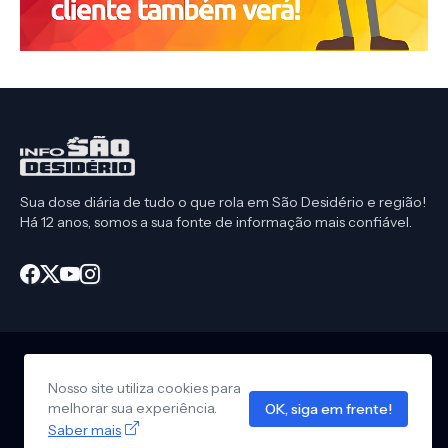
Sua dose diária de tudo o que rola em São Desidério e região!
Há 12 anos, somos a sua fonte de informação mais confiável.
Nosso site utiliza cookies para
Início
CEP São Desidério
Política de Privacidade
melhorar sua experiência.
OK, siga em frente!
Anuncie em nosso site
Design by -
Info São Desidério
Saber mais