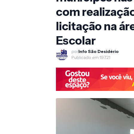
com realizaçã
licitação na á
Escolar
por
Info São Desidério
Publicado em:
19.7.21