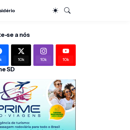
sidério
te-se a nós
k
10k
10k
10k
me SD