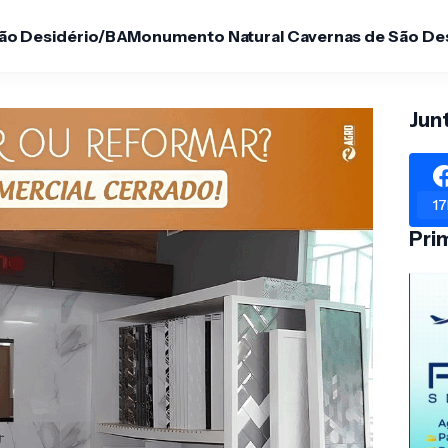
São Desidério/BA
Monumento Natural Cavernas de São De
Jun
17
Pri