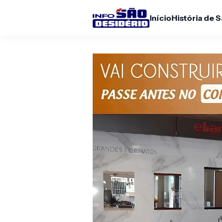
Início
História de 