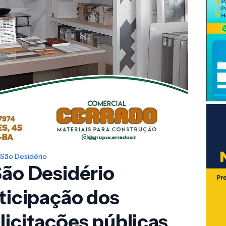
São Desidério
São Desidério
rticipação dos
licitações públicas