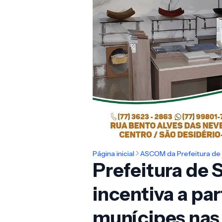
Página inicial
ASCOM da Prefeitura de 
Prefeitura de 
incentiva a pa
munícipes nas 