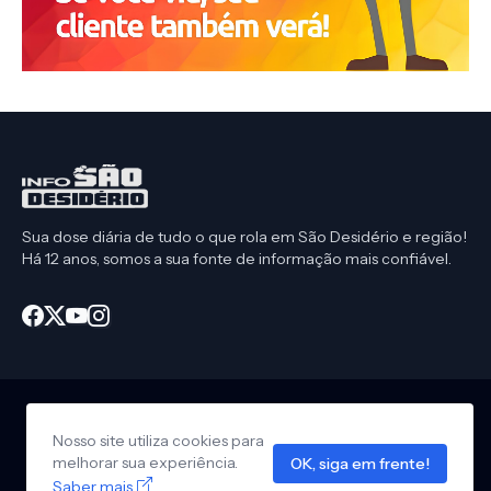
Sua dose diária de tudo o que rola em São Desidério e região!
Há 12 anos, somos a sua fonte de informação mais confiável.
Nosso site utiliza cookies para
Início
CEP São Desidério
Política de Privacidade
melhorar sua experiência.
OK, siga em frente!
Anuncie em nosso site
Design by -
Info São Desidério
Saber mais