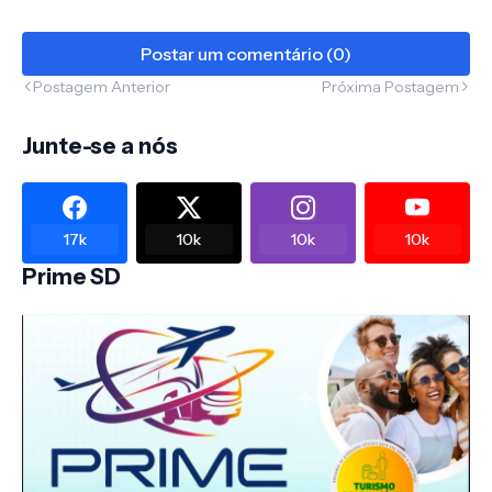
Postar um comentário (0)
Postagem Anterior
Próxima Postagem
Junte-se a nós
17k
10k
10k
10k
Prime SD