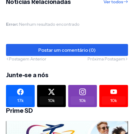
Notícias Relacionadas
Ver todos
Error:
Nenhum resultado encontrado
Postar um comentário (0)
Postagem Anterior
Próxima Postagem
Junte-se a nós
17k
10k
10k
10k
Prime SD