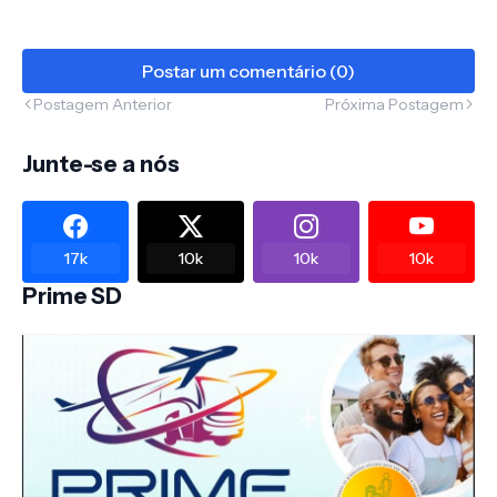
Postar um comentário (0)
Postagem Anterior
Próxima Postagem
Junte-se a nós
17k
10k
10k
10k
Prime SD