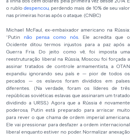
a linha dos cem dólares pela primeira vez desde 2014. E
o rublo
despencou
, perdendo mais de 10% de seu valor
nas primeiras horas após o ataque. (CNBC)
Michael McFaul, ex-embaixador americano na Rússia:
“Putin
não pensa como nós
. Ele acredita que o
Ocidente ditou termos injustos para a paz após a
Guerra Fria. Do jeito como vê, foi imposta uma
reestruturação liberal na Rússia, Moscou foi forçada a
assinar tratados de controle armamentista, a OTAN
expandiu ignorando seu país e — pior de todos os
pecados — os eslavos foram divididos em países
diferentes. (Na verdade, foram os líderes de três
repúblicas soviéticas eslavas que assinaram um tratado
dividindo a URSS.) Agora que a Rússia é novamente
poderosa, Putin está preparado para arriscar muito
para rever o que chama de ordem imperial americana.
Ele vai pressionar para desfazer a ordem internacional
liberal enquanto estiver no poder. Normalizar anexação