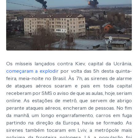
Os mísseis lançados contra Kiev, capital da Ucrânia,
começaram a explodir
por volta das 5h desta quinta-
feira, meia-noite no Brasil. Às 7h, as sirenes de alarme
de ataques aéreos soaram e pais em toda capital
receberam por SMS o aviso de que as aulas, hoje, seriam
online. As estações de metrô, que servem de abrigo
perante ataques aéreos, encheram de pessoas. No fim
da manhã, um longo engarrafamento, carros em fuga
partindo na direção da Europa, havia se formado. As
sirenes também tocaram em Lviv, a metrópole mais
próxima da fronteira polonesa. Lá, a população foi