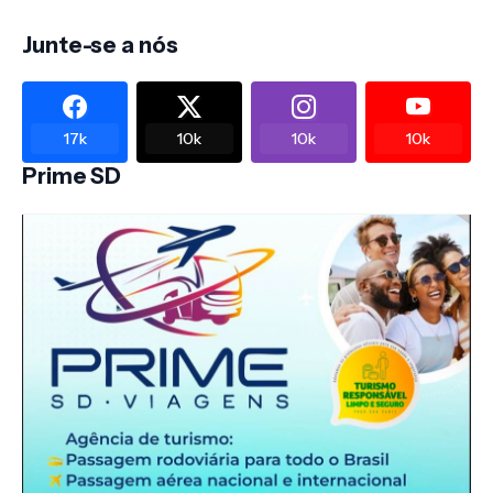
Junte-se a nós
17k
10k
10k
10k
Prime SD