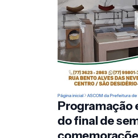
Página inicial
ASCOM da Prefeitura de 
Programação es
do final de sem
comemorações