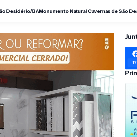
São Desidério/BA
Monumento Natural Cavernas de São De
Jun
17
Pri