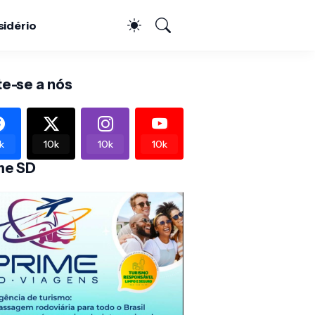
sidério
te-se a nós
k
10k
10k
10k
me SD