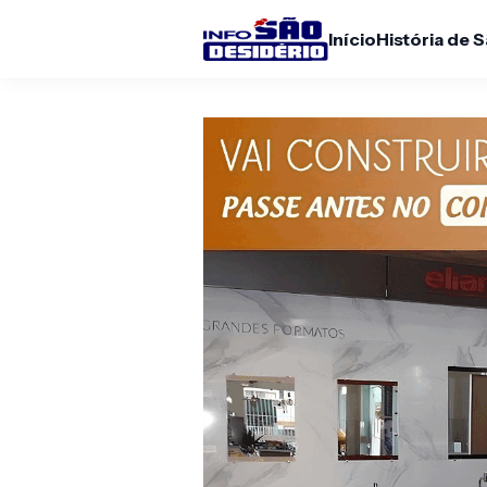
Início
História de 