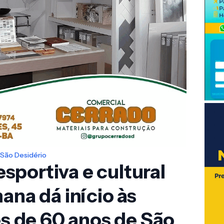
São Desidério
portiva e cultural
ana dá início às
 de 60 anos de São