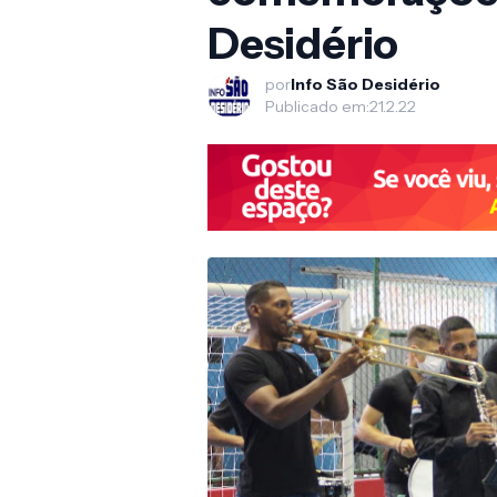
Desidério
por
Info São Desidério
Publicado em:
21.2.22