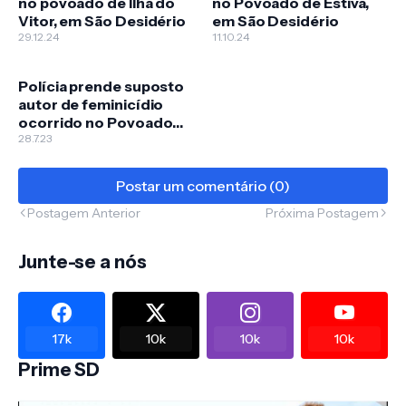
no povoado de Ilha do
no Povoado de Estiva,
Vitor, em São Desidério
em São Desidério
29.12.24
11.10.24
Polícia prende suposto
autor de feminicídio
ocorrido no Povoado
de Perdizes, em São
28.7.23
Desidério
Postar um comentário (0)
Postagem Anterior
Próxima Postagem
Junte-se a nós
17k
10k
10k
10k
Prime SD