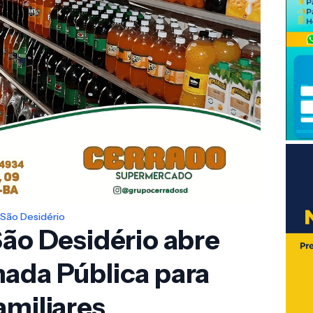
São Desidério
São Desidério abre
mada Pública para
amiliares