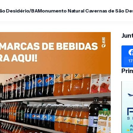
São Desidério/BA
Monumento Natural Cavernas de São De
Jun
17
Pri