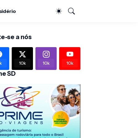
sidério
te-se a nós
k
10k
10k
10k
me SD