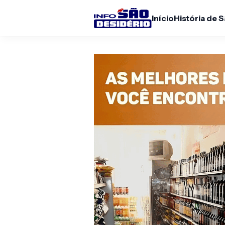
Início
História de 