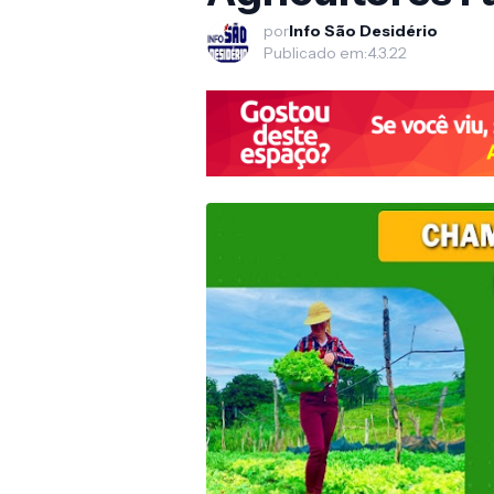
por
Info São Desidério
Publicado em:
4.3.22