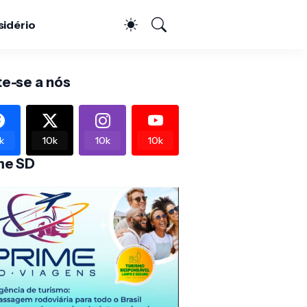
sidério
te-se a nós
k
10k
10k
10k
me SD