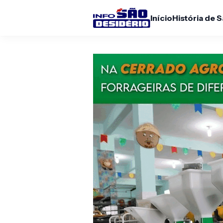
Início
História de 