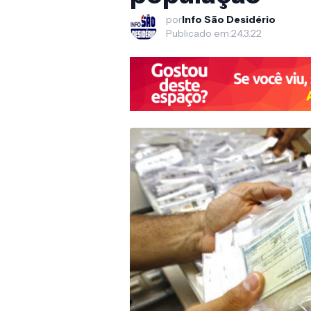
por
Info São Desidério
Publicado em:
24.3.22