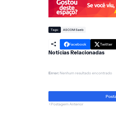
Tags:
ASCOM Saeb
Facebook
Twitter
Notícias Relacionadas
Error:
Nenhum resultado encontrado
Posta
Postagem Anterior