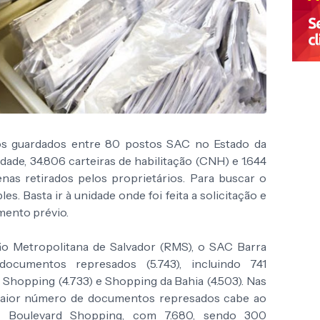
s guardados entre 80 postos SAC no Estado da
idade, 34.806 carteiras de habilitação (CNH) e 1.644
nas retirados pelos proprietários. Para buscar o
. Basta ir à unidade onde foi feita a solicitação e
mento prévio.
ião Metropolitana de Salvador (RMS), o SAC Barra
cumentos represados (5.743), incluindo 741
 Shopping (4.733) e Shopping da Bahia (4.503). Nas
 maior número de documentos represados cabe ao
no Boulevard Shopping, com 7.680, sendo 300