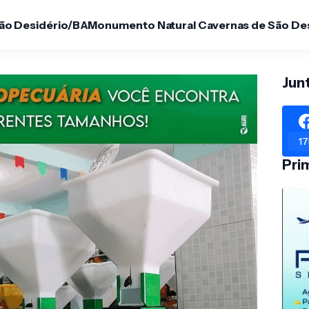
São Desidério/BA
Monumento Natural Cavernas de São De
Jun
17
Pri