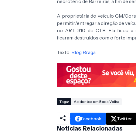
necrotério de Barreiras, a fim de se
A proprietária do veículo GM/Corsa
permitir/entregar a direção de veí
no ART. 310 do CTB. Ela ficou a 
ficaram destruídos com o forte impa
Texto:
Blog Braga
Tags:
Acidentes em Roda Velha
Facebook
Twitter
Notícias Relacionadas