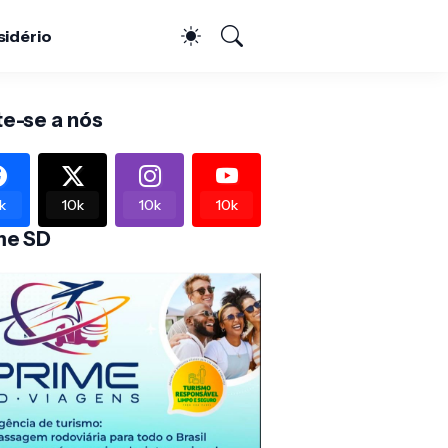
sidério
te-se a nós
k
10k
10k
10k
me SD