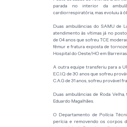
parada no interior da ambulâ
cardiorrespiratória, mas evoluiu à ó
Duas ambulâncias do SAMU de Lu
atendimento às vítimas já no post
de 04 anos que sofreu TCE moderado
fêmur e fratura exposta de tornoz
Hospital do Oeste/HO em Barreiras
A outra equipe transferiu para a U
E.C.I.Q de 30 anos que sofreu prov
C.A.G de 31 anos, sofreu provável f
Duas ambulâncias de Roda Velha, t
Eduardo Magalhães.
O Departamento de Polícia Técnic
perícia e removendo os corpos do