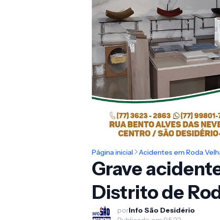
Página inicial
Acidentes em Roda Velh
Grave acidente
Distrito de Ro
por
Info São Desidério