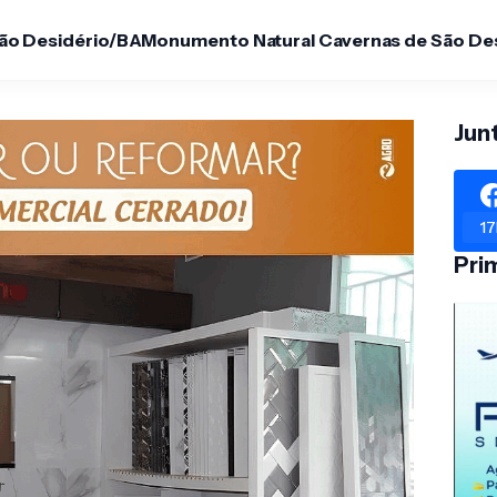
São Desidério/BA
Monumento Natural Cavernas de São De
Jun
17
Pri