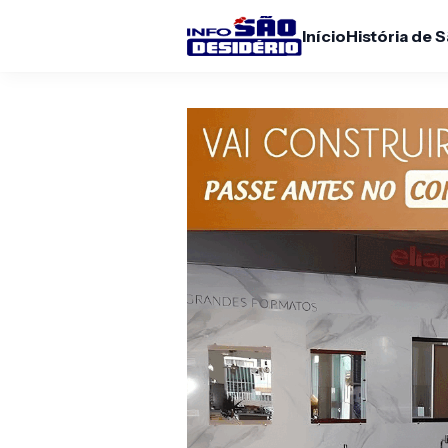
Início
História de 