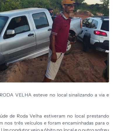
ODA VELHA esteve no local sinalizando a via e
úde de Roda Velha estiveram no local prestando
am nos três veículos e foram encaminhadas para o
. Um condutor veio a óbito no local e o outro sofreu