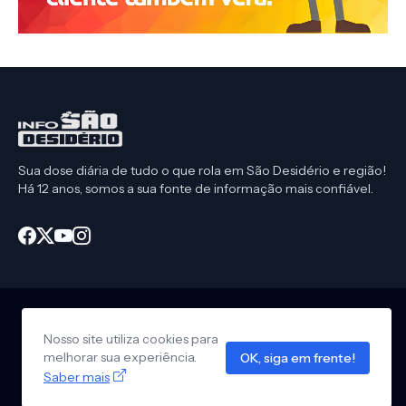
Sua dose diária de tudo o que rola em São Desidério e região!
Há 12 anos, somos a sua fonte de informação mais confiável.
Nosso site utiliza cookies para
Início
CEP São Desidério
Política de Privacidade
melhorar sua experiência.
OK, siga em frente!
Anuncie em nosso site
Design by -
Info São Desidério
Saber mais