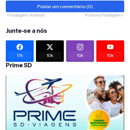
Postar um comentário (0)
Postagem Anterior
Próxima Postagem
Junte-se a nós
17k
10k
10k
10k
Prime SD