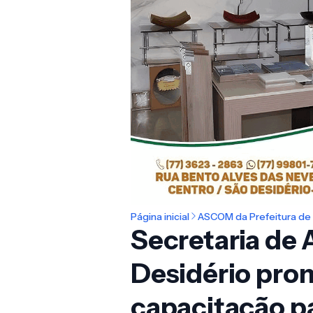
Página inicial
ASCOM da Prefeitura de 
Secretaria de 
Desidério pro
capacitação 