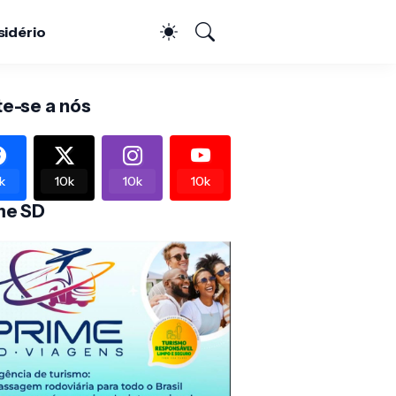
sidério
te-se a nós
k
10k
10k
10k
me SD