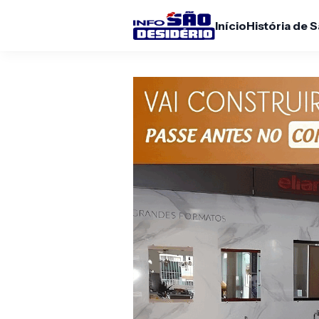
Início
História de 