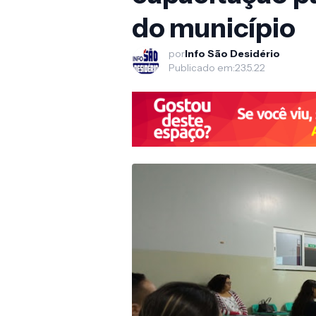
do município
por
Info São Desidério
Publicado em:
23.5.22