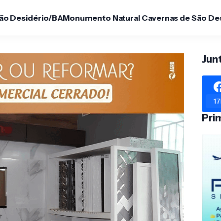
São Desidério/BA
Monumento Natural Cavernas de São De
Jun
17
Pri