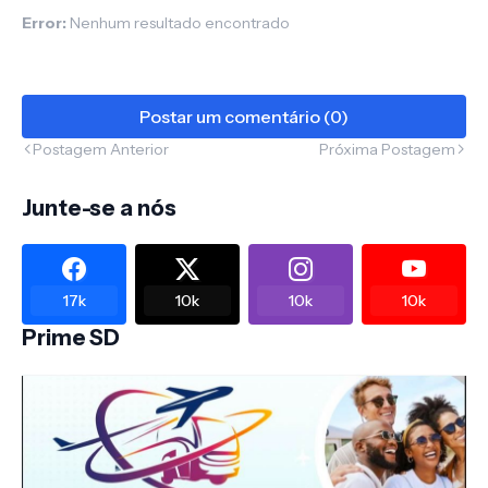
Error:
Nenhum resultado encontrado
Postar um comentário (0)
Postagem Anterior
Próxima Postagem
Junte-se a nós
17k
10k
10k
10k
Prime SD