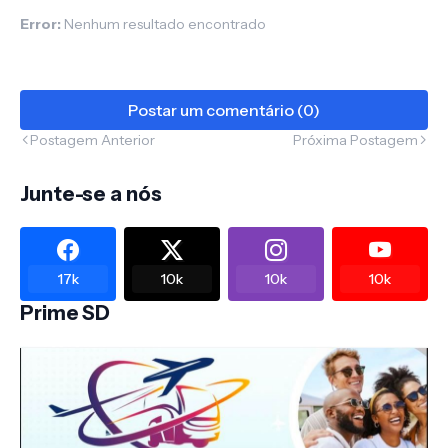
Error:
Nenhum resultado encontrado
Postar um comentário (0)
Postagem Anterior
Próxima Postagem
Junte-se a nós
17k
10k
10k
10k
Prime SD