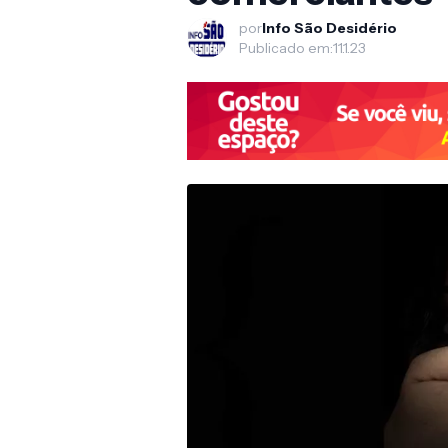
por
Info São Desidério
Publicado em:
11.1.23