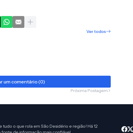
Ver todos
r um comentário (0)
Próxima Postagem
e tudo o que rola em São Desidério e região! Há 12
 fonte de informação mais confiável.