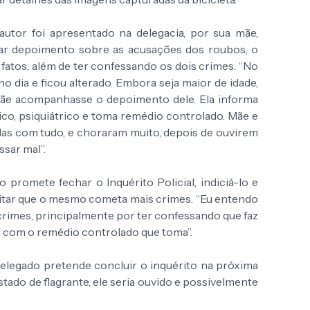
utor foi apresentado na delegacia, por sua mãe,
tar depoimento sobre as acusações dos roubos, o
fatos, além de ter confessando os dois crimes. “No
no dia e ficou alterado. Embora seja maior de idade,
 mãe acompanhasse o depoimento dele. Ela informa
gico, psiquiátrico e toma remédio controlado. Mãe e
ladas com tudo, e choraram muito, depois de ouvirem
ssar mal”.
 promete fechar o Inquérito Policial, indiciá-lo e
evitar que o mesmo cometa mais crimes. “Eu entendo
 crimes, principalmente por ter confessando que faz
a com o remédio controlado que toma”.
delegado pretende concluir o inquérito na próxima
tado de flagrante, ele seria ouvido e possivelmente