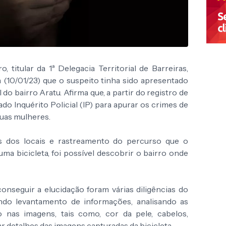
 titular da 1ª Delegacia Territorial de Barreiras,
a (10/01/23) que o suspeito tinha sido apresentado
do bairro Aratu. Afirma que, a partir do registro de
ado Inquérito Policial (IP) para apurar os crimes de
duas mulheres.
 dos locais e rastreamento do percurso que o
uma bicicleta, foi possível descobrir o bairro onde
onseguir a elucidação foram várias diligências do
zendo levantamento de informações, analisando as
to nas imagens, tais como, cor da pele, cabelos,
ar detalhes das imagens capturadas da bicicleta.