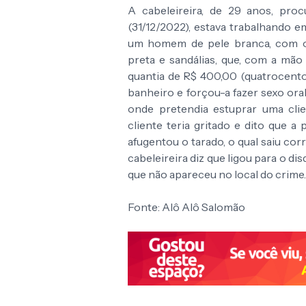
A cabeleireira, de 29 anos, proc
(31/12/2022), estava trabalhando e
um homem de pele branca, com o 
preta e sandálias, que, com a mão
quantia de R$ 400,00 (quatrocentos
banheiro e forçou-a fazer sexo oral
onde pretendia estuprar uma clie
cliente teria gritado e dito que a
afugentou o tarado, o qual saiu co
cabeleireira diz que ligou para o dis
que não apareceu no local do crime.
Fonte: Alô Alô Salomão