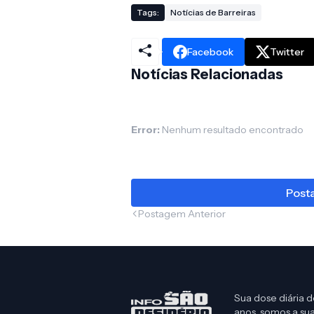
Tags:
Notícias de Barreiras
Facebook
Twitter
Notícias Relacionadas
Error:
Nenhum resultado encontrado
Posta
Postagem Anterior
Sua dose diária d
anos, somos a sua