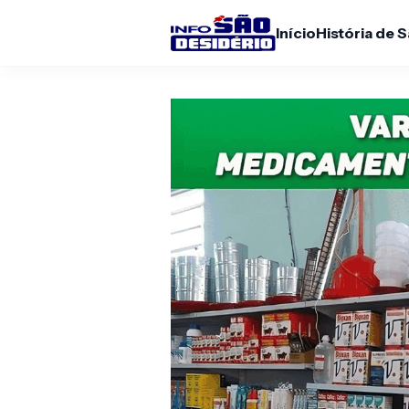
Início
História de 