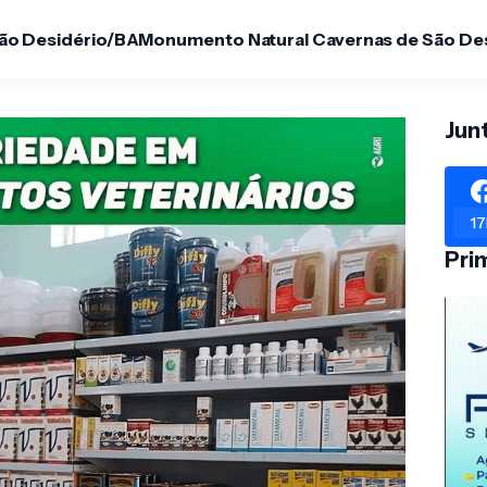
São Desidério/BA
Monumento Natural Cavernas de São De
Jun
17
Pri