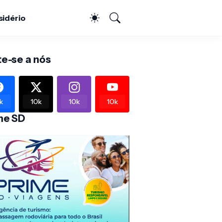
sidério
te-se a nós
k
10k
10k
10k
me SD