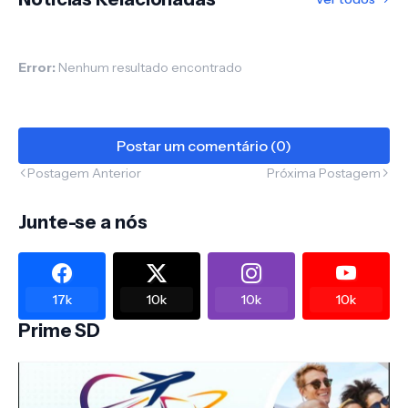
Error:
Nenhum resultado encontrado
Postar um comentário (0)
Postagem Anterior
Próxima Postagem
Junte-se a nós
17k
10k
10k
10k
Prime SD