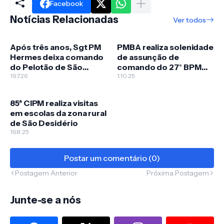
Facebook
Notícias Relacionadas
Ver todos
Após três anos, Sgt PM
PMBA realiza solenidade
Hermes deixa comando
de assunção de
do Pelotão de São
comando do 27° BPM
Desidério para assumir
19.7.26
em Luís Eduardo
1.10.25
unidade em Roda Velha
Magalhães
85ª CIPM realiza visitas
em escolas da zona rural
de São Desidério
16.8.25
Postar um comentário (0)
Postagem Anterior
Próxima Postagem
Junte-se a nós