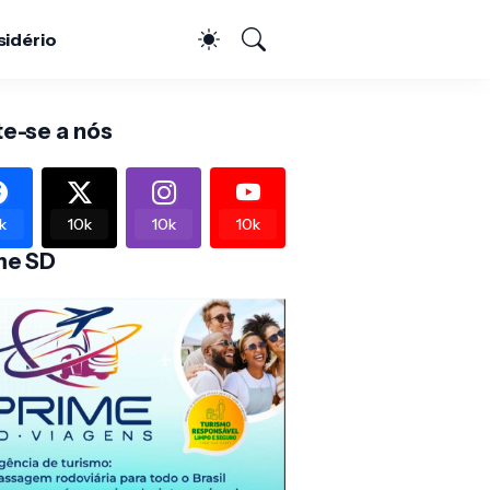
sidério
te-se a nós
k
10k
10k
10k
me SD