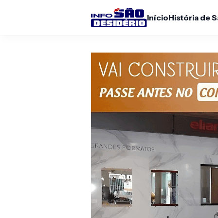
Início
História de 