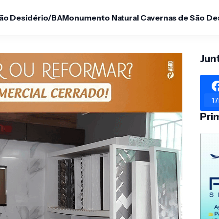
São Desidério/BA
Monumento Natural Cavernas de São De
Jun
17
Pri