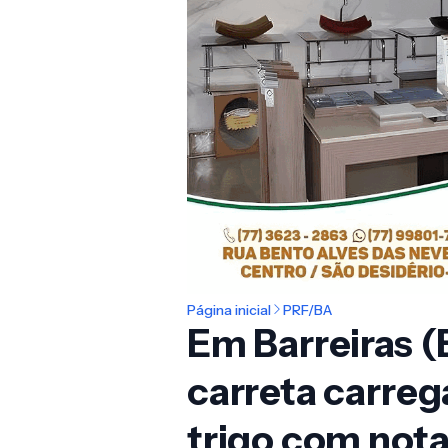
Página inicial
PRF/BA
Em Barreiras 
carreta carreg
trigo com nota