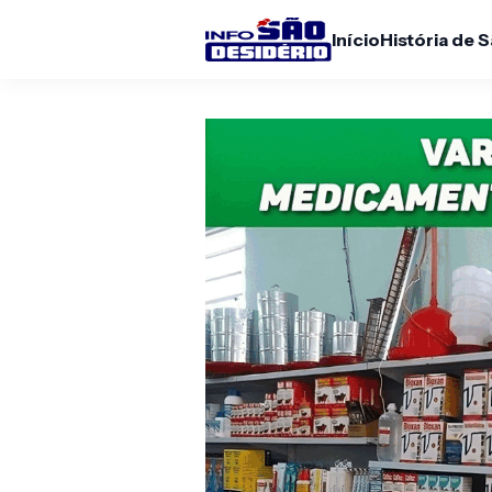
Início
História de 