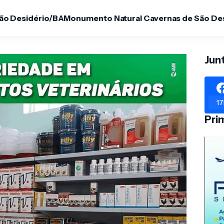
São Desidério/BA
Monumento Natural Cavernas de São De
Jun
17
Pri