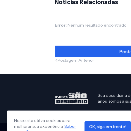
Notícias Relacionadas
Error:
Nenhum resultado encontrado
Posta
Postagem Anterior
Sua dose diária d
anos, somos a sua
Nosso site utiliza cookies para
melhorar sua experiência.
Saber
OK, siga em frente!