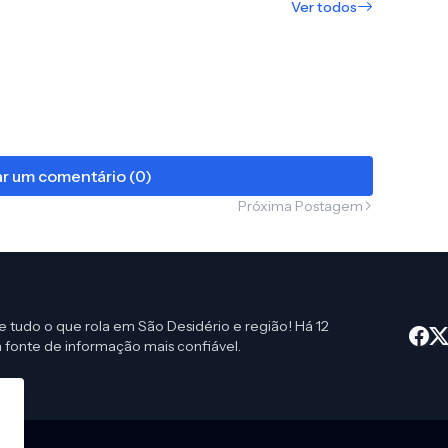
Ver todos
r um comentário (0)
Próxima Postagem
e tudo o que rola em São Desidério e região! Há 12
 fonte de informação mais confiável.