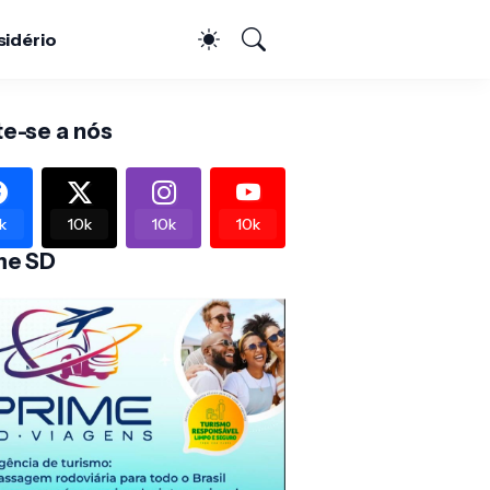
sidério
te-se a nós
k
10k
10k
10k
me SD