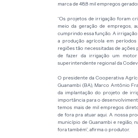
marca de 48,8 mil empregos gerados 
“Os projetos de irrigação foram c
meio da geração de empregos, a
cumprindo essa função. A irrigação
a produção agrícola em períodos 
regiões tão necessitadas de ações 
de fazer da irrigação um motor 
superintendente regional da Codeva
O presidente da Cooperativa Agríc
Guanambi (BA), Marco Antônio Fra
da implantação do projeto de irri
importância para o desenvolvimento 
temos mais de mil empregos diret
de fora pra atuar aqui. A nossa p
município de Guanambi e região, na
fora também”, afirma o produtor.