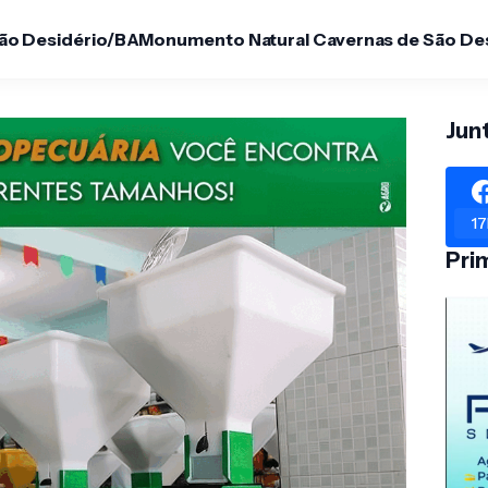
São Desidério/BA
Monumento Natural Cavernas de São De
Jun
17
Pri