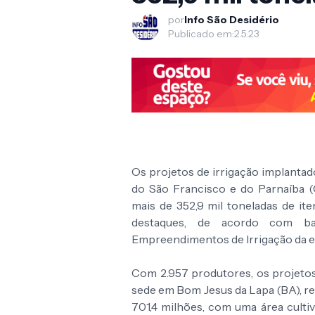
por
Info São Desidério
Publicado em:
2.5.23
Os projetos de irrigação implant
do São Francisco e do Parnaíba (
mais de 352,9 mil toneladas de it
destaques, de acordo com ba
Empreendimentos de Irrigação da 
Com 2.957 produtores, os projeto
sede em Bom Jesus da Lapa (BA), r
701,4 milhões, com uma área cultiva