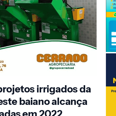
ojetos irrigados da
este baiano alcança
ladas em 2022