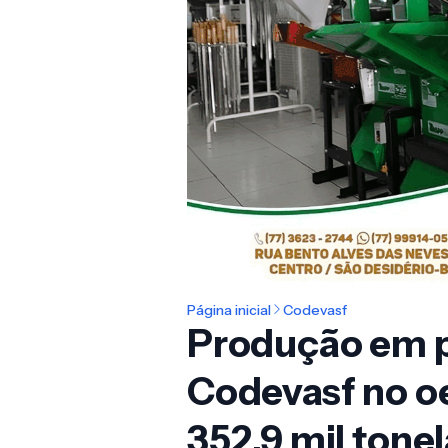
Página inicial
Codevasf
Produção em pr
Codevasf no o
352,9 mil tone