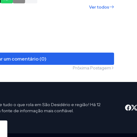
Ver todos
r um comentário (0)
Próxima Postagem
e tudo o que rola em São Desidério e região! Há 12
 fonte de informação mais confiável.