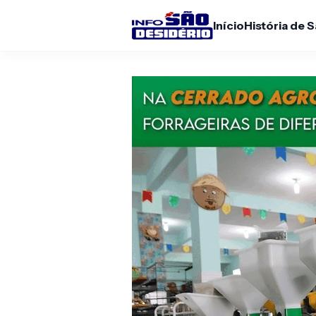
Início
História de 