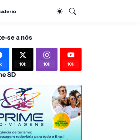
sidério
te-se a nós
k
10k
10k
10k
me SD