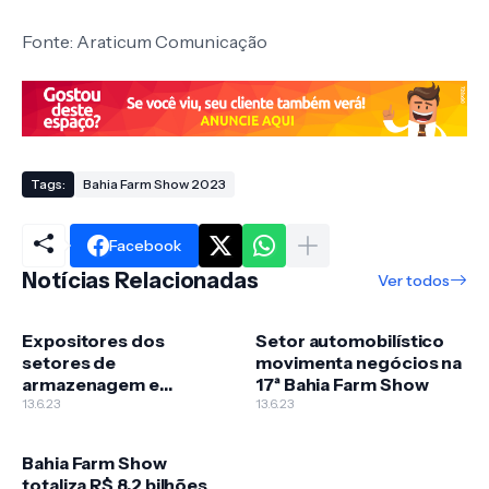
Fonte: Araticum Comunicação
Tags:
Bahia Farm Show 2023
Facebook
Notícias Relacionadas
Ver todos
Expositores dos
Setor automobilístico
setores de
movimenta negócios na
armazenagem e
17ª Bahia Farm Show
irrigação comemoram
13.6.23
13.6.23
negócios na Bahia Farm
Show
Bahia Farm Show
totaliza R$ 8,2 bilhões