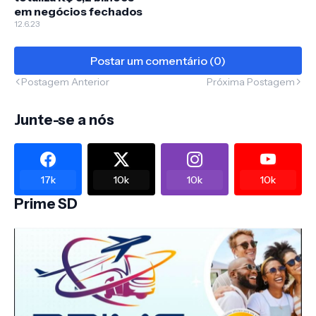
em negócios fechados
12.6.23
Postar um comentário (0)
Postagem Anterior
Próxima Postagem
Junte-se a nós
17k
10k
10k
10k
Prime SD