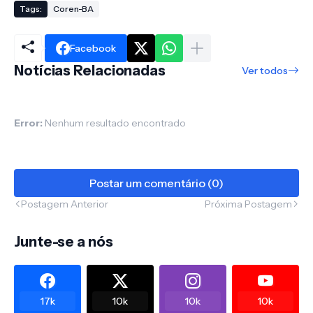
Tags:
Coren-BA
Facebook
Notícias Relacionadas
Ver todos
Error:
Nenhum resultado encontrado
Postar um comentário (0)
Postagem Anterior
Próxima Postagem
Junte-se a nós
17k
10k
10k
10k