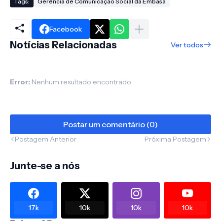
Tags:
Gerência de Comunicação Social da Embasa
Facebook
Notícias Relacionadas
Ver todos
Error:
Nenhum resultado encontrado
Postar um comentário (0)
Postagem Anterior
Próxima Postagem
Junte-se a nós
17k
10k
10k
10k