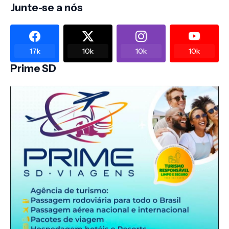
Junte-se a nós
17k
10k
10k
10k
Prime SD