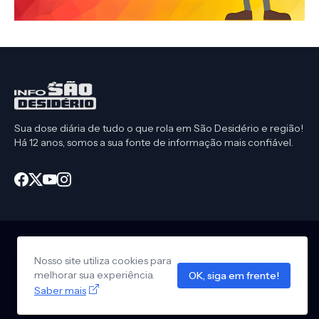
Sua dose diária de tudo o que rola em São Desidério e região!
Há 12 anos, somos a sua fonte de informação mais confiável.
Nosso site utiliza cookies para
Início
CEP São Desidério
Política de Privacidade
melhorar sua experiência.
OK, siga em frente!
Anuncie em nosso site
Design by -
Info São Desidério
Saber mais