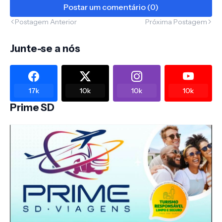
Postar um comentário (0)
Postagem Anterior
Próxima Postagem
Junte-se a nós
17k
10k
10k
10k
Prime SD