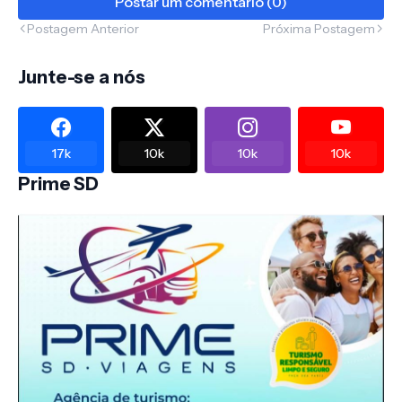
Postar um comentário (0)
Postagem Anterior
Próxima Postagem
Junte-se a nós
17k
10k
10k
10k
Prime SD