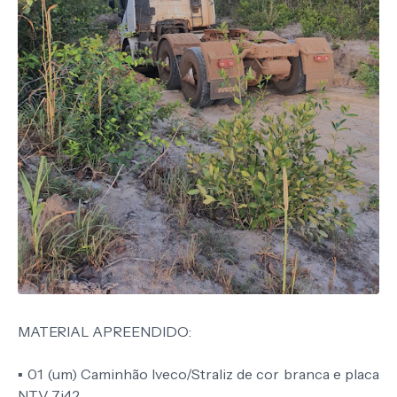
MATERIAL APREENDIDO:
▪️ 01 (um) Caminhão Iveco/Straliz de cor branca e placa
NTV 7i42.