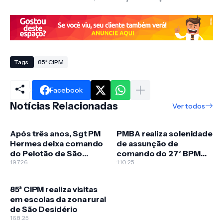
Tags:
85ª CIPM
Facebook
Notícias Relacionadas
Ver todos
Após três anos, Sgt PM
PMBA realiza solenidade
Hermes deixa comando
de assunção de
do Pelotão de São
comando do 27° BPM
Desidério para assumir
19.7.26
em Luís Eduardo
1.10.25
unidade em Roda Velha
Magalhães
85ª CIPM realiza visitas
em escolas da zona rural
de São Desidério
16.8.25