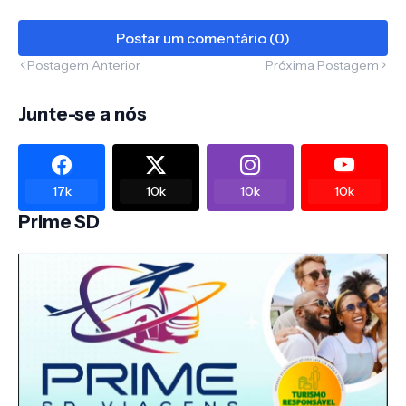
Postar um comentário (0)
Postagem Anterior
Próxima Postagem
Junte-se a nós
17k
10k
10k
10k
Prime SD