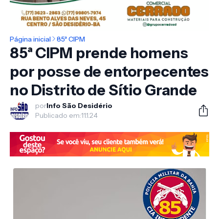
Página inicial
85ª CIPM
85ª CIPM prende homens
por posse de entorpecentes
no Distrito de Sítio Grande
por
Info São Desidério
Publicado em:
11.1.24