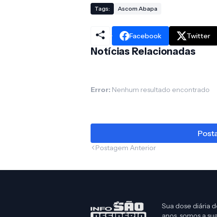
Tags:
Ascom Abapa
Facebook
Twitter
Notícias Relacionadas
Error:
Nenhum resultado encontrado
Posta
Postagem Anterior
Sua dose diária d
anos, somos a sua