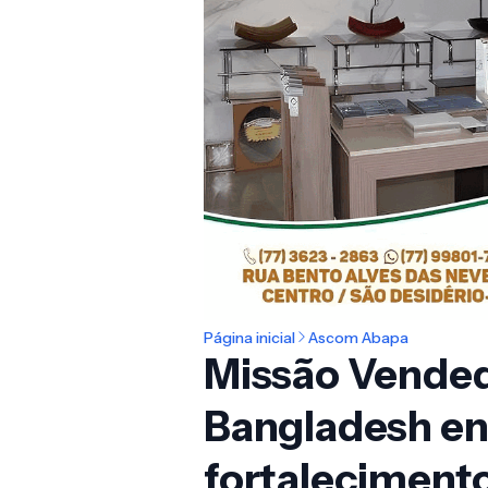
Página inicial
Ascom Abapa
Missão Vended
Bangladesh en
fortalecimento