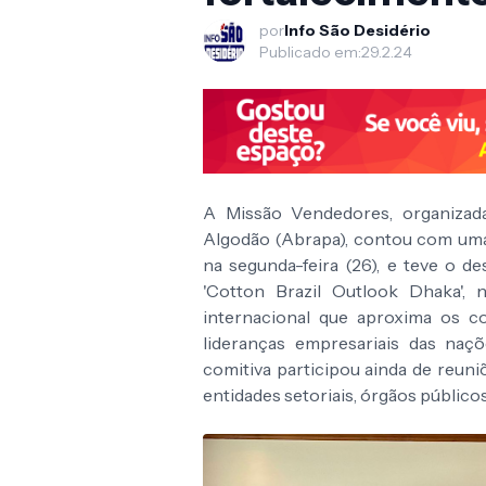
por
Info São Desidério
Publicado em:
29.2.24
A Missão Vendedores, organizada
Algodão (Abrapa), contou com uma 
na segunda-feira (26), e teve o 
'Cotton Brazil Outlook Dhaka', 
internacional que aproxima os co
lideranças empresariais das naç
comitiva participou ainda de reuni
entidades setoriais, órgãos público