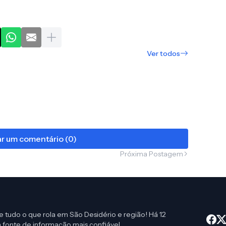
Ver todos
r um comentário (0)
Próxima Postagem
e tudo o que rola em São Desidério e região! Há 12
 fonte de informação mais confiável.