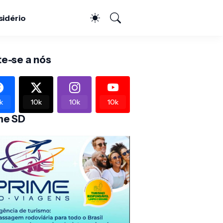
sidério
te-se a nós
k
10k
10k
10k
me SD