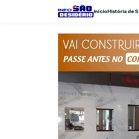
Início
História de 