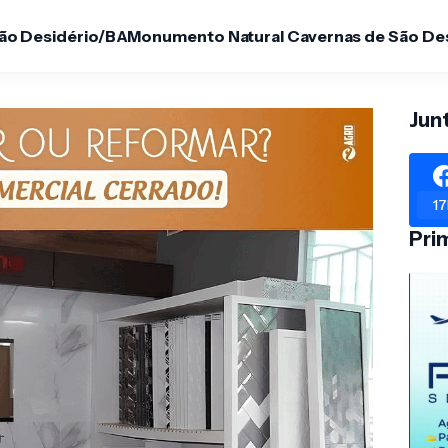
São Desidério/BA
Monumento Natural Cavernas de São De
Jun
17
Pri