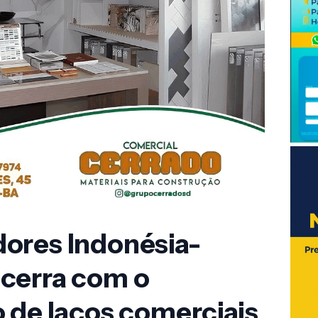
ores Indonésia-
cerra com o
 de laços comerciais