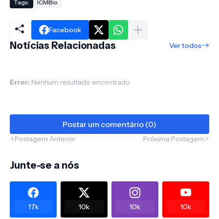
Tags:
ICMBio
Facebook
Notícias Relacionadas
Ver todos
Error:
Nenhum resultado encontrado
Postar um comentário (0)
Postagem Anterior
Próxima Postagem
Junte-se a nós
17k
10k
10k
10k