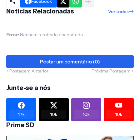
Facebook
Notícias Relacionadas
Ver todos
Error:
Nenhum resultado encontrado
Postar um comentário (0)
Postagem Anterior
Próxima Postagem
Junte-se a nós
17k
10k
10k
10k
Prime SD