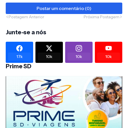
Postar um comentário (0)
Postagem Anterior
Próxima Postagem
Junte-se a nós
17k
10k
10k
10k
Prime SD