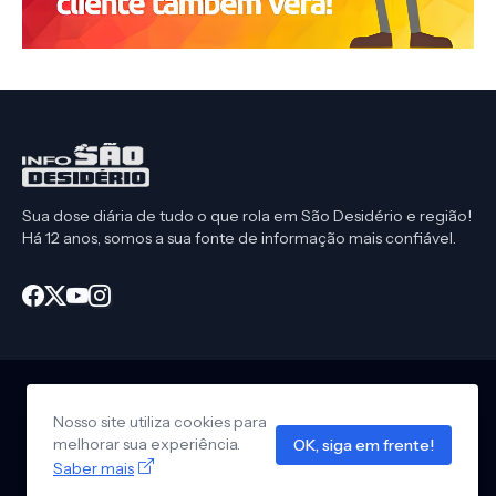
Sua dose diária de tudo o que rola em São Desidério e região!
Há 12 anos, somos a sua fonte de informação mais confiável.
Nosso site utiliza cookies para
Início
CEP São Desidério
Política de Privacidade
melhorar sua experiência.
OK, siga em frente!
Anuncie em nosso site
Design by -
Info São Desidério
Saber mais