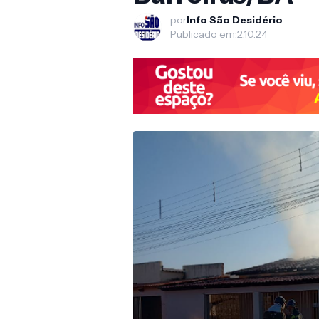
por
Info São Desidério
Publicado em:
2.10.24