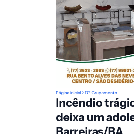
Página inicial
17º Grupamento
Incêndio trági
deixa um adol
Barreiras/BA