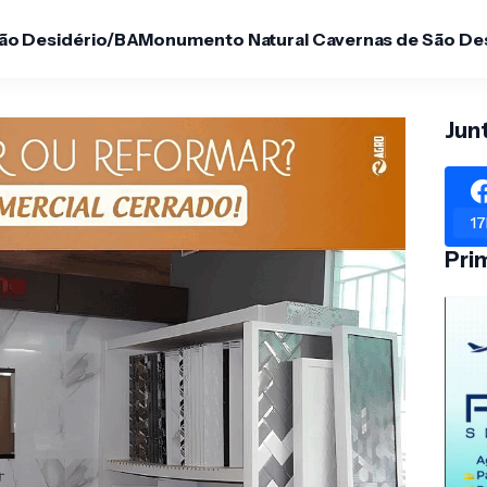
São Desidério/BA
Monumento Natural Cavernas de São De
Jun
17
Pri