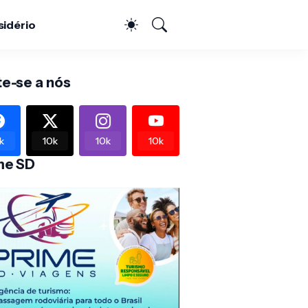
sidério
te-se a nós
k
10k
10k
10k
me SD