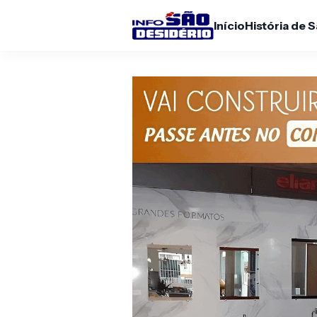
Início
História de 