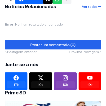
Notícias Relacionadas
Ver todos
Error:
Nenhum resultado encontrado
Postar um comentário (0)
Postagem Anterior
Próxima Postagem
Junte-se a nós
17k
10k
10k
10k
Prime SD