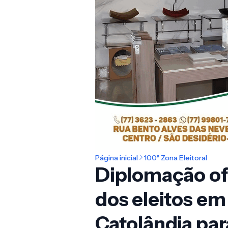
Página inicial
100ª Zona Eleitoral
Diplomação of
dos eleitos em
Catolândia pa