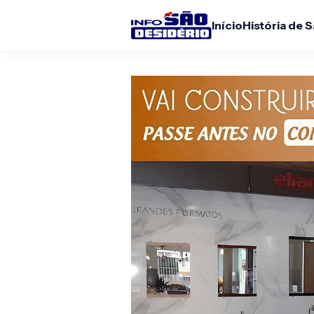
Início
História de 