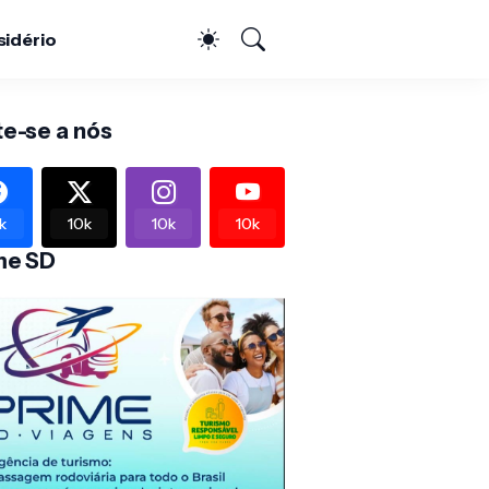
sidério
te-se a nós
k
10k
10k
10k
me SD