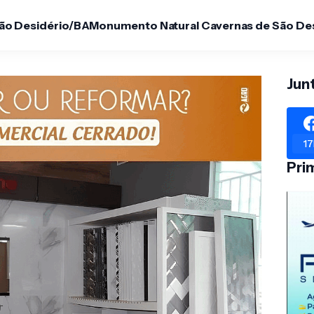
São Desidério/BA
Monumento Natural Cavernas de São De
Jun
17
Pri