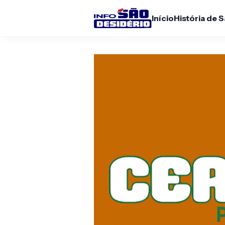
Início
História de 