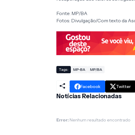
Fonte: MP/BA
Fotos: Divulgação/Com texto da A
Tags:
MP-BA
MP/BA
Facebook
Twitter
Notícias Relacionadas
Error:
Nenhum resultado encontrado