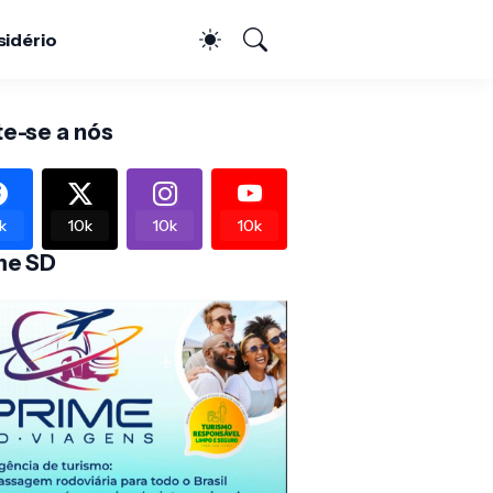
sidério
te-se a nós
k
10k
10k
10k
me SD