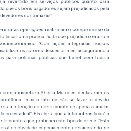
ja revertido em serviços públicos quanto para
tando que os bons pagadores sejam prejudicados pela
s devedores contumazes”.
Pereira, as operações reafirmam o compromisso da
 fiscal, uma prática ilícita que prejudica o erário e
ocioeconômico. "Com ações integradas, nossos
nsabilizar os autores desses crimes, assegurando a
is para políticas públicas que beneficiem toda a
 com a inspetora Sheilla Meireles, declararam os
ontânea, “mas o fato de não se fazer o devido
ou a intenção do contribuinte de apenas simular
sco estadual”. Ela alerta que a Infip intensificará a
ontribuintes que praticam este tipo de crime. “Esta
nos à coletividade, especialmente considerando-se