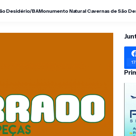
São Desidério/BA
Monumento Natural Cavernas de São De
Jun
17
Pri