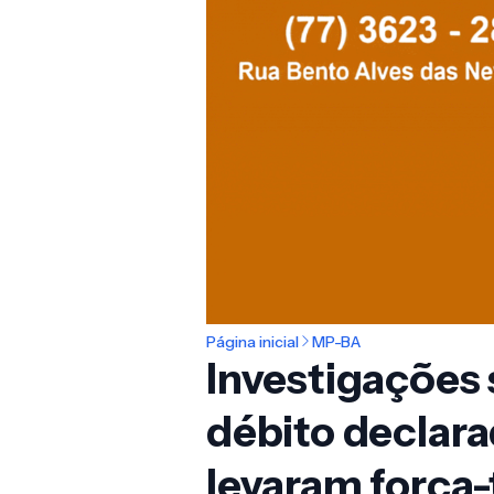
Página inicial
MP-BA
Investigações 
débito declara
levaram força-t