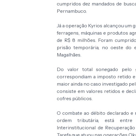
cumpridos dez mandados de busca 
Pernambuco.
Já a operação Kyrios alcançou um g
ferragens, máquinas e produtos agr
de R$ 8 milhões. Foram cumprid
prisão temporária, no oeste do e
Magalhães.
Do valor total sonegado pelo
correspondiam a imposto retido e 
maior ainda no caso investigado pe
consiste em valores retidos e dec
cofres públicos.
O combate ao débito declarado e 
ordem tributária, está entre
Interinstitucional de Recuperação 
Tarefa que atuou nas operações Oka