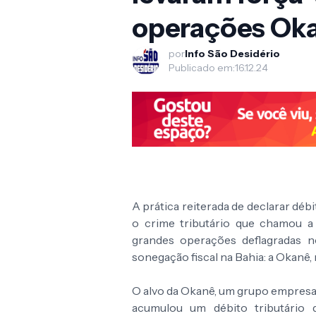
operações Oka
por
Info São Desidério
Publicado em:
16.12.24
A prática reiterada de declarar dé
o crime tributário que chamou a
grandes operações deflagradas n
sonegação fiscal na Bahia: a Okanê, no
O alvo da Okanê, um grupo empresar
acumulou um débito tributário 