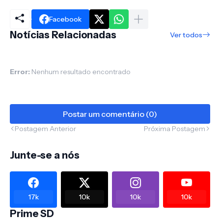
Facebook
Notícias Relacionadas
Ver todos
Error:
Nenhum resultado encontrado
Postar um comentário (0)
Postagem Anterior
Próxima Postagem
Junte-se a nós
17k
10k
10k
10k
Prime SD