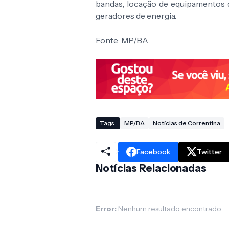
bandas, locação de equipamentos 
geradores de energia.
Fonte: MP/BA
Tags:
MP/BA
Notícias de Correntina
Facebook
Twitter
Notícias Relacionadas
Error:
Nenhum resultado encontrado