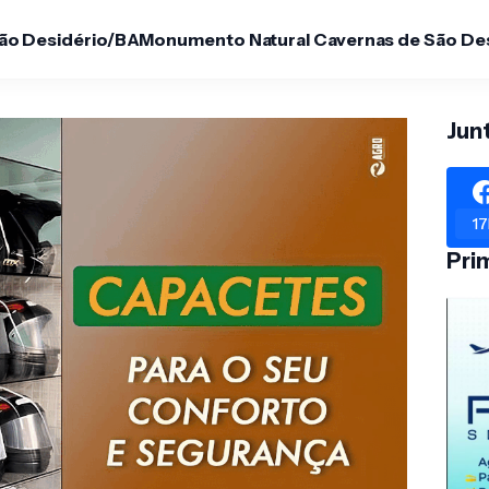
São Desidério/BA
Monumento Natural Cavernas de São De
Jun
17
Pri