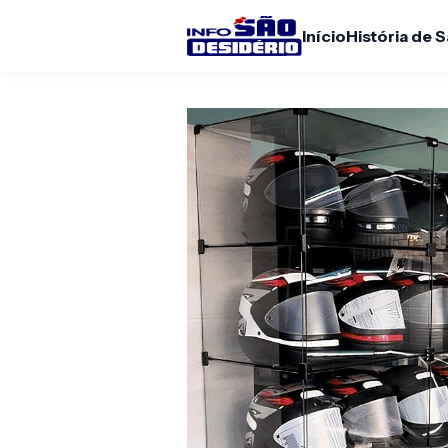
Início
História de 