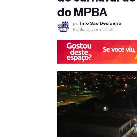
do MPBA
por
Info São Desidério
Publicado em:
15.2.25