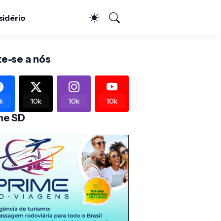
sidério
te-se a nós
k
10k
10k
10k
me SD